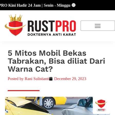
ni Hadir 24 Jam | Senin - Minggu 🔴
About Us
Our Location
Promo Terbaru
5 Mitos Mobil Bekas
Tabrakan, Bisa diliat Dari
Warna Cat?
Posted by
Rani Sulistianti
December 29, 2023