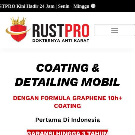
adir 24 Jam | Senin - Minggu 🔴
About Us
Our Location
Promo Terbaru
COATING &
DETAILING MOBIL
DENGAN FORMULA GRAPHENE 10h+
COATING
Pertama Di Indonesia
GARANSI HINGGA 3 TAHUN