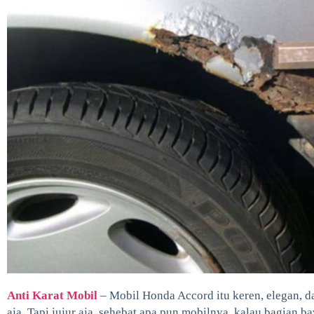
Anti Karat Mobil
– Mobil Honda Accord itu keren, elegan, 
aja. Tapi jujur aja, sehebat apa pun mobilnya, kalau bagian b