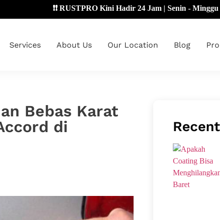
❗❗ RUSTPRO Kini Hadir 24 Jam | Senin - Minggu 🔴
Services
About Us
Our Location
Blog
Pro
dan Bebas Karat
 Accord di
Recent