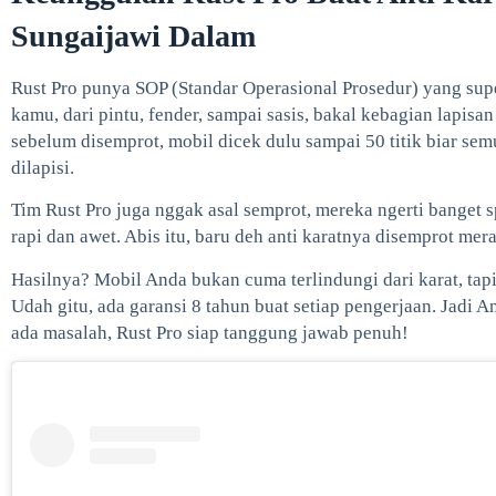
Sungaijawi Dalam
Rust Pro punya SOP (Standar Operasional Prosedur) yang supe
kamu, dari pintu, fender, sampai sasis, bakal kebagian lapisan
sebelum disemprot, mobil dicek dulu sampai 50 titik biar s
dilapisi.
Tim Rust Pro juga nggak asal semprot, mereka ngerti banget sp
rapi dan awet. Abis itu, baru deh anti karatnya disemprot mera
Hasilnya? Mobil Anda bukan cuma terlindungi dari karat, tapi j
Udah gitu, ada garansi 8 tahun buat setiap pengerjaan. Jadi 
ada masalah, Rust Pro siap tanggung jawab penuh!