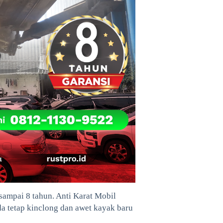
 sampai 8 tahun. Anti Karat Mobil
da tetap kinclong dan awet kayak baru