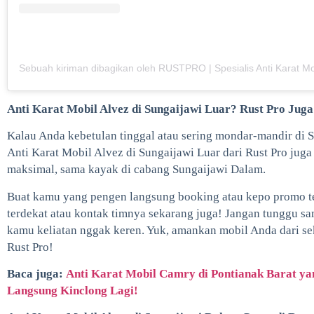
Anti Karat Mobil Alvez di Sungaijawi Luar? Rust Pro Juga
Kalau Anda kebetulan tinggal atau sering mondar-mandir di S
Anti Karat Mobil Alvez di Sungaijawi Luar dari Rust Pro juga
maksimal, sama kayak di cabang Sungaijawi Dalam.
Buat kamu yang pengen langsung booking atau kepo promo te
terdekat atau kontak timnya sekarang juga! Jangan tunggu s
kamu keliatan nggak keren. Yuk, amankan mobil Anda dari se
Rust Pro!
Baca juga:
Anti Karat Mobil Camry di Pontianak Barat ya
Langsung Kinclong Lagi!