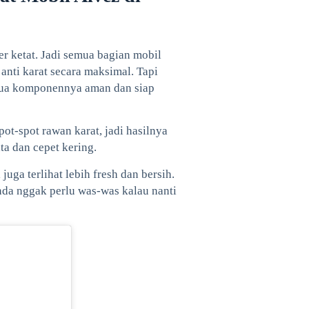
r ketat. Jadi semua bagian mobil
 anti karat secara maksimal. Tapi
emua komponennya aman dan siap
ot-spot rawan karat, jadi hasilnya
ta dan cepet kering.
uga terlihat lebih fresh dan bersih.
Anda nggak perlu was-was kalau nanti