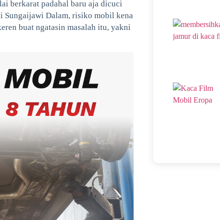
ai berkarat padahal baru aja dicuci
ti Sungaijawi Dalam, risiko mobil kena
 keren buat ngatasin masalah itu, yakni