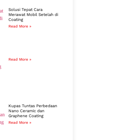
Solusi Tepat Cara
Merawat Mobil Setelah di
Coating
Read More »
Read More »
Kupas Tuntas Perbedaan
Nano Ceramic dan
Graphene Coating
Read More »