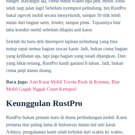
banget. Bayangin aja, cuma butuh waktu tiga jam, mobil Anda
udah siap jalan lagi! Sebelum nyemprot pelindung, tim RustPro
bakal ngecek mobil secara menyeluruh, sampai 50 titik lebih
mulai dari bagian sasis, fender, sampai pintu. Tujuannya biar
tahu kondisi mobil sebelum dilapisi anti karat.
Setelah itu baru deh disemprot lapisan pelindung yang bisa
nutup rapat semua bagian rawan karat. Jadi, bukan cuma bagian
yang kelihatan aja, tapi juga bagian yang susah dijangkau. Dan
yang bikin tenang, RustPro kasih garansi 8 tahun. Jadi, bukan
cuma janji manis doang.
Baca juga:
Anti Karat Mobil Toyota Rush di Rorotan, Biar
Mobil Gagah Nggak Cepet Keropos!
Keunggulan RustPro
RustPro bukan pemain baru di dunia perlindungan mobil. Kami
pertama dan paling lama di Indonesia dalam hal anti karat.
Artinya, pengalaman kami udah kebukti dari waktu ke waktu.