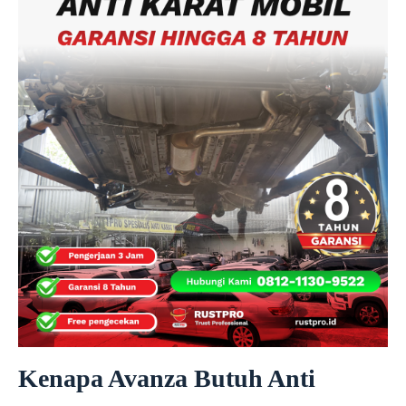
Kenapa Avanza Butuh Anti