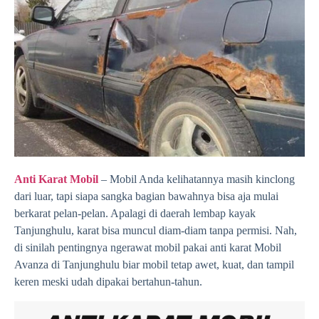
Anti Karat Mobil
– Mobil Anda kelihatannya masih kinclong
dari luar, tapi siapa sangka bagian bawahnya bisa aja mulai
berkarat pelan-pelan. Apalagi di daerah lembap kayak
Tanjunghulu, karat bisa muncul diam-diam tanpa permisi. Nah,
di sinilah pentingnya ngerawat mobil pakai anti karat Mobil
Avanza di Tanjunghulu biar mobil tetap awet, kuat, dan tampil
keren meski udah dipakai bertahun-tahun.