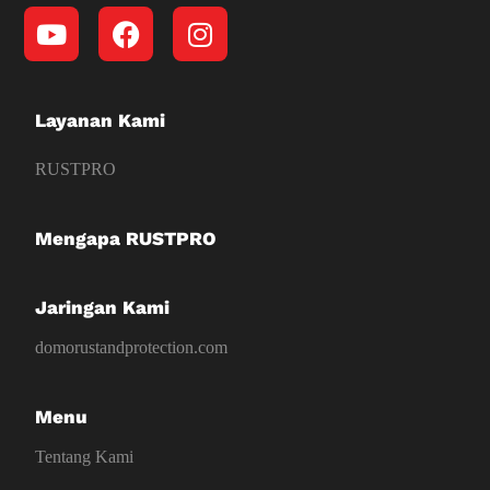
Layanan Kami
RUSTPRO
Mengapa RUSTPRO
Jaringan Kami
domorustandprotection.com
Menu
Tentang Kami