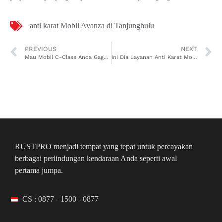
anti karat Mobil Avanza di Tanjunghulu
PREVIOUS
NEXT
Mau Mobil C-Class Anda Gagah Tanpa Karat? Anti Karat Mobil C-Class di Pontianak Jawabannya!
Ini Dia Layanan Anti Karat Mobil Avanza di Pontianak Utara dengan Perlindungan Maksimal
RUSTPRO menjadi tempat yang tepat untuk percayakan
berbagai perlindungan kendaraan Anda seperti awal
pertama jumpa.
CS : 0877 - 1500 - 0877