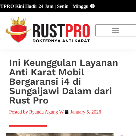
Kini Hadir 24 Jam | Senin - Minggu 🔴
About Us
Our Location
Promo Terbaru
Ini Keunggulan Layanan
Anti Karat Mobil
Bergaransi i4 di
Sungaijawi Dalam dari
Rust Pro
Posted by
Ryanda Agung W.
January 5, 2026