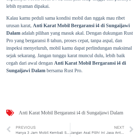
lebih nyaman dipakai.
Kalau kamu peduli sama kondisi mobil dan nggak mau ribet
urusan karat,
Anti Karat Mobil Bergaransi i4 di Sungaijawi
Dalam
adalah pilihan yang masuk akal. Dengan dukungan Rust
Pro yang bergaransi 8 tahun, proses cepat, tanpa aspal, dan
inspeksi menyeluruh, mobil kamu dapat perlindungan maksimal
sejak sekarang. Jangan tunggu karat muncul dulu, lebih baik
cegah dari awal dengan
Anti Karat Mobil Bergaransi i4 di
Sungaijawi Dalam
bersama Rust Pro.
Anti Karat Mobil Bergaransi i4 di Sungaijawi Dalam
PREVIOUS
NEXT
Hanya 3 Jam Mobil Kembali Seperti Baru dengan Anti Karat Mobil Resmi Seri 3 di Pal Lima
Jangan Asal Pilih! Ini Jasa Anti Karat Mobil Resmi Ioniq di Pal Lima yang Terbukti Ampuh Basmi Karat