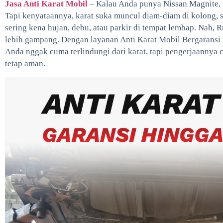
Jasa Anti Karat Mobil
– Kalau Anda punya Nissan Magnite, p
Tapi kenyataannya, karat suka muncul diam-diam di kolong, sa
sering kena hujan, debu, atau parkir di tempat lembap. Nah, 
lebih gampang. Dengan layanan Anti Karat Mobil Bergaransi 
Anda nggak cuma terlindungi dari karat, tapi pengerjaannya ce
tetap aman.