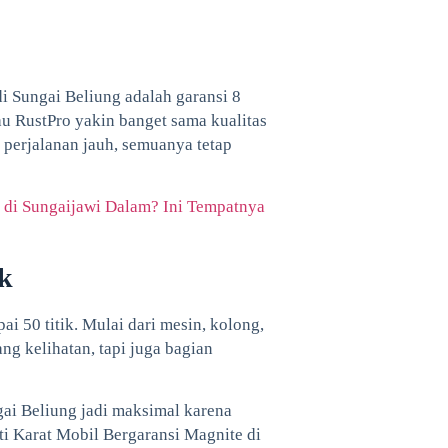
i Sungai Beliung adalah garansi 8
lau RustPro yakin banget sama kualitas
 perjalanan jauh, semuanya tetap
r di Sungaijawi Dalam? Ini Tempatnya
ik
 50 titik. Mulai dari mesin, kolong,
ng kelihatan, tapi juga bagian
gai Beliung jadi maksimal karena
ti Karat Mobil Bergaransi Magnite di