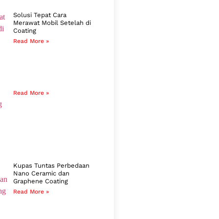
Solusi Tepat Cara
Merawat Mobil Setelah di
Coating
Read More »
Read More »
Kupas Tuntas Perbedaan
Nano Ceramic dan
Graphene Coating
Read More »