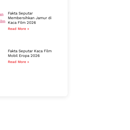
Fakta Seputar
Membersihkan Jamur di
Kaca Film 2026
Read More »
Fakta Seputar Kaca Film
Mobil Eropa 2026
Read More »