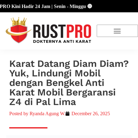
ni Hadir 24 Jam | Senin - Minggu 🔴
About Us
Our Location
Promo Terbaru
Karat Datang Diam Diam?
Yuk, Lindungi Mobil
dengan Bengkel Anti
Karat Mobil Bergaransi
Z4 di Pal Lima
Posted by
Ryanda Agung W.
December 26, 2025