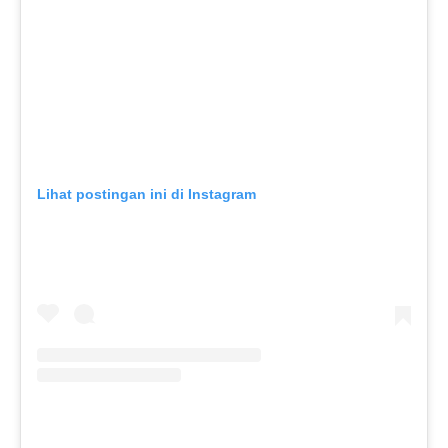
Lihat postingan ini di Instagram