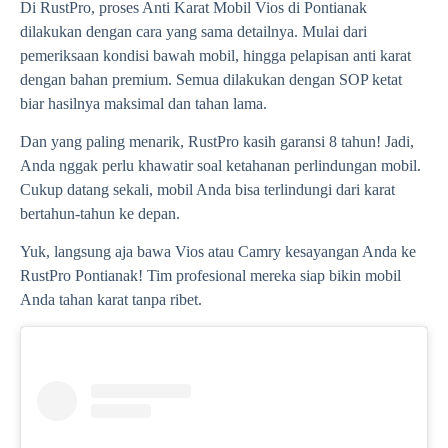
Di RustPro, proses Anti Karat Mobil Vios di Pontianak
dilakukan dengan cara yang sama detailnya. Mulai dari
pemeriksaan kondisi bawah mobil, hingga pelapisan anti karat
dengan bahan premium. Semua dilakukan dengan SOP ketat
biar hasilnya maksimal dan tahan lama.
Dan yang paling menarik, RustPro kasih garansi 8 tahun! Jadi,
Anda nggak perlu khawatir soal ketahanan perlindungan mobil.
Cukup datang sekali, mobil Anda bisa terlindungi dari karat
bertahun-tahun ke depan.
Yuk, langsung aja bawa Vios atau Camry kesayangan Anda ke
RustPro Pontianak! Tim profesional mereka siap bikin mobil
Anda tahan karat tanpa ribet.