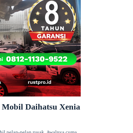
 Mobil Daihatsu Xenia
obil pelan-pelan rusak. Awalnya cuma