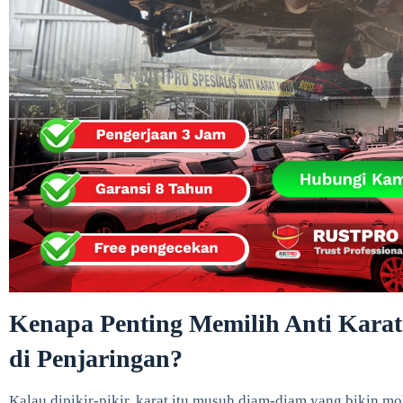
Kenapa Penting Memilih Anti Karat
di Penjaringan?
Kalau dipikir-pikir, karat itu musuh diam-diam yang bikin m