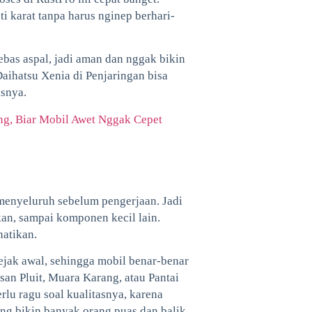
ti karat tanpa harus nginep berhari-
ebas aspal, jadi aman dan nggak bikin
aihatsu Xenia di Penjaringan bisa
asnya.
ng, Biar Mobil Awet Nggak Cepet
 menyeluruh sebelum pengerjaan. Jadi
kan, sampai komponen kecil lain.
hatikan.
sejak awal, sehingga mobil benar-benar
san Pluit, Muara Karang, atau Pantai
rlu ragu soal kualitasnya, karena
ang bikin banyak orang puas dan balik