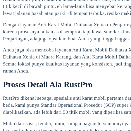
titik kecil di bawah pintu, eh lama-lama bisa menyebar ke ra
lewat jalanan basah atau parkir di tempat terbuka, resiko maki
Dengan layanan Anti Karat Mobil Daihatsu Xenia di Penjaring
karena prosesnya bukan asal semprot, tapi lewat standar khusu
Penjaringan, ada juga opsi lain buat Anda yang tinggal nggak 
Anda juga bisa mencoba layanan Anti Karat Mobil Daihatsu Xe
Daihatsu Xenia di Muara Karang, dan Anti Karat Mobil Daiha
Semua lokasi punya kualitas layanan yang konsisten, jadi tin
rumah Anda.
Proses Detail Ala RustPro
RustPro dikenal sebagai spesialis anti karat mobil pertama da
beda, kami punya Standar Operasional Prosedur (SOP) super ke
diaplikasikan, ada lebih dari 50 titik mobil yang diperiksa sat
Mulai dari sasis, fender, pintu, sampai bagian tersembunyi y
biar perlindungan benar-benar menyeluruh. Kerennya lagi, pro