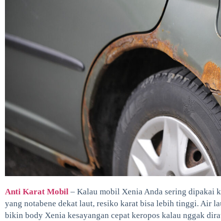
Anti Karat Mobil
– Kalau mobil Xenia Anda sering dipakai ke
yang notabene dekat laut, resiko karat bisa lebih tinggi. Air 
bikin body Xenia kesayangan cepat keropos kalau nggak dira