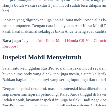
Hanya butuh waktu sekitar 3 jam, mobil sudah bisa dilapisi an
hari.
Lapisan yang digunakan juga “halal” buat mobil Anda alias b
rusak komponen. Dengan cara ini, layanan Anti Karat Mobil D
kasih hasil maksimal sekaligus bikin Anda tenang soal kualit
Baca juga:
Layanan Anti Karat Mobil Honda CR-V di Cilinci
Keropos!
Inspeksi Mobil Menyeluruh
Salah satu keunggulan RustPro adalah inspeksi mobil secara
bukan cuma body yang dicek, tapi juga mesin, sistem kelistri
Bahkan bagian tersembunyi yang sering luput juga ikut diper
Dengan inspeksi detail ini, masalah potensial bisa diketahui 
siap menerima lapisan pelindung. Kalau Anda tinggal di kawa
Indah Kapuk, layanan inspeksi ini juga berlaku. Jadi nggak pe
RustPro konsisten menjaga standar di setiap cabang. Inilah y