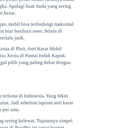
ngka. Apalagi buat Anda yang sering
n besar.
an, mobil bisa terlindungi maksimal
s biar hasilnya awet. Selain di
terlalu jauh.
nia di Pluit, Anti Karat Mobil
tsu Xenia di Pantai Indah Kapuk.
ggal pilih yang paling dekat dengan
n terlama di Indonesia. Yang bikin
tat. Jadi sebelum lapisan anti karat
u per satu.
ang sering kelewat. Tujuannya simpel
ses di RustPro ini cepat banget.