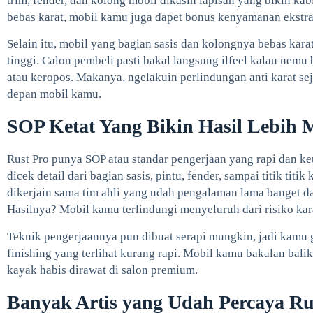
trim, fender, dan kolong mobil dikasih lapisan yang bikin kabi
bebas karat, mobil kamu juga dapet bonus kenyamanan ekstra
Selain itu, mobil yang bagian sasis dan kolongnya bebas karat
tinggi. Calon pembeli pasti bakal langsung ilfeel kalau nemu
atau keropos. Makanya, ngelakuin perlindungan anti karat sej
depan mobil kamu.
SOP Ketat Yang Bikin Hasil Lebih 
Rust Pro punya SOP atau standar pengerjaan yang rapi dan ke
dicek detail dari bagian sasis, pintu, fender, sampai titik titik
dikerjain sama tim ahli yang udah pengalaman lama banget da
Hasilnya? Mobil kamu terlindungi menyeluruh dari risiko kar
Teknik pengerjaannya pun dibuat serapi mungkin, jadi kamu g
finishing yang terlihat kurang rapi. Mobil kamu bakalan bali
kayak habis dirawat di salon premium.
Banyak Artis yang Udah Percaya Ru