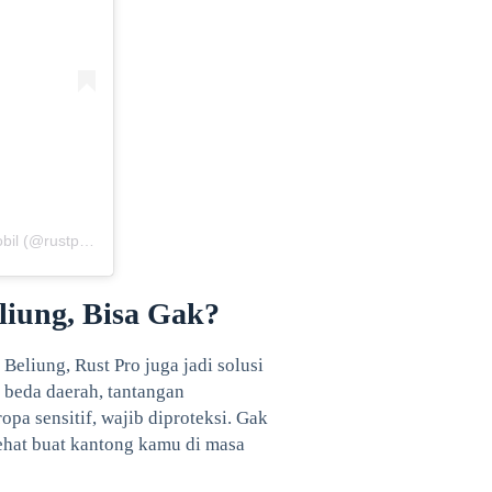
Sebuah kiriman dibagikan oleh RUSTPRO | Spesialis Anti Karat Mobil (@rustpro_indonesia)
liung, Bisa Gak?
Beliung, Rust Pro juga jadi solusi
 beda daerah, tantangan
pa sensitif, wajib diproteksi. Gak
 sehat buat kantong kamu di masa