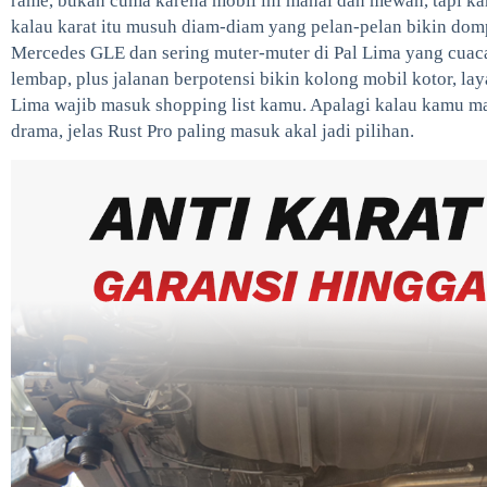
rame, bukan cuma karena mobil ini mahal dan mewah, tapi ka
kalau karat itu musuh diam-diam yang pelan-pelan bikin dom
Mercedes GLE dan sering muter-muter di Pal Lima yang cuaca
lembap, plus jalanan berpotensi bikin kolong mobil kotor, la
Lima wajib masuk shopping list kamu. Apalagi kalau kamu mau
drama, jelas Rust Pro paling masuk akal jadi pilihan.