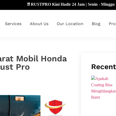
❗❗ RUSTPRO Kini Hadir 24 Jam | Senin - Minggu 🔴
Services
About Us
Our Location
Blog
Pro
Karat Mobil Honda
Rust Pro
Recent