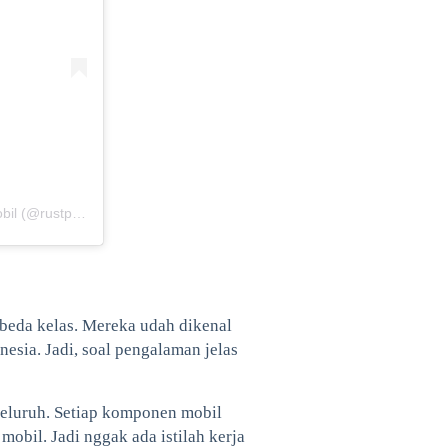
Sebuah kiriman dibagikan oleh RUSTPRO | Spesialis Anti Karat Mobil (@rustpro_indonesia)
 beda kelas. Mereka udah dikenal
nesia. Jadi, soal pengalaman jelas
eluruh. Setiap komponen mobil
 mobil. Jadi nggak ada istilah kerja