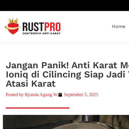
Home
Jangan Panik! Anti Karat M
Ioniq di Cilincing Siap Ja
Atasi Karat
Posted by
Ryanda Agung W.
September 5, 2025