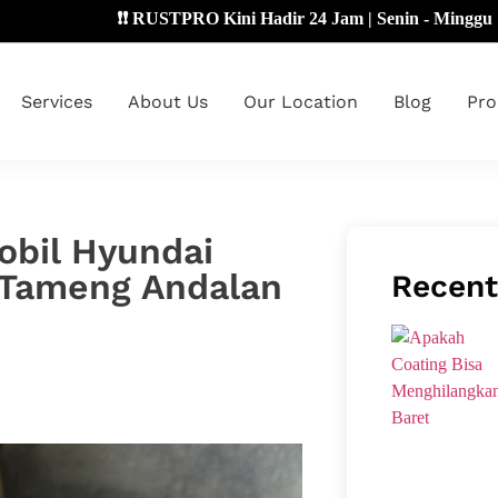
❗❗ RUSTPRO Kini Hadir 24 Jam | Senin - Minggu 🔴
Services
About Us
Our Location
Blog
Pro
obil Hyundai
di Tameng Andalan
Recent