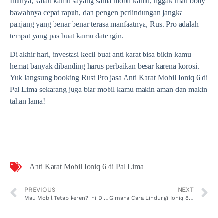
Intinya, kalau kamu sayang sama mobil kamu, nggak mau body
bawahnya cepat rapuh, dan pengen perlindungan jangka
panjang yang benar benar terasa manfaatnya, Rust Pro adalah
tempat yang pas buat kamu datengin.
Di akhir hari, investasi kecil buat anti karat bisa bikin kamu
hemat banyak dibanding harus perbaikan besar karena korosi.
Yuk langsung booking Rust Pro jasa Anti Karat Mobil Ioniq 6 di
Pal Lima sekarang juga biar mobil kamu makin aman dan makin
tahan lama!
Anti Karat Mobil Ioniq 6 di Pal Lima
PREVIOUS
NEXT
Mau Mobil Tetap keren? Ini Dia Jasa Anti Karat Mobil Ioniq 7 di Sungaijawi Dalam yang Lagi Naik Daun
Gimana Cara Lindungi Ioniq 8 dari Karat? Cek Jasa Anti Karat Mobil Ioniq 8 di Sungaijawi Dalam Ini