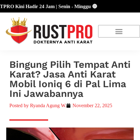
Kini Hadir 24 Jam | Senin - Minggu 🔴
About Us
Our Location
Promo Terbaru
Bingung Pilih Tempat Anti
Karat? Jasa Anti Karat
Mobil Ioniq 6 di Pal Lima
Ini Jawabannya
Posted by
Ryanda Agung W.
November 22, 2025