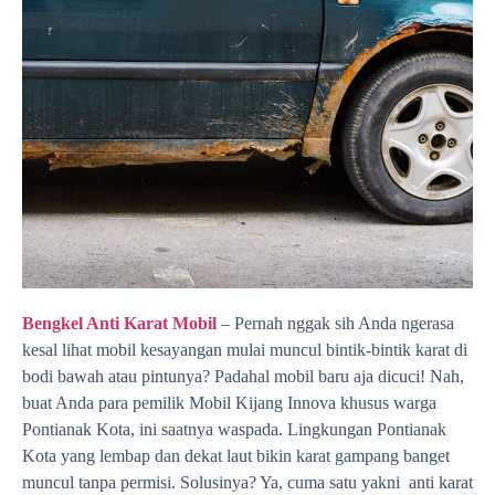
Bengkel Anti Karat Mobil
– Pernah nggak sih Anda ngerasa
kesal lihat mobil kesayangan mulai muncul bintik-bintik karat di
bodi bawah atau pintunya? Padahal mobil baru aja dicuci! Nah,
buat Anda para pemilik Mobil Kijang Innova khusus warga
Pontianak Kota, ini saatnya waspada. Lingkungan Pontianak
Kota yang lembap dan dekat laut bikin karat gampang banget
muncul tanpa permisi. Solusinya? Ya, cuma satu yakni anti karat