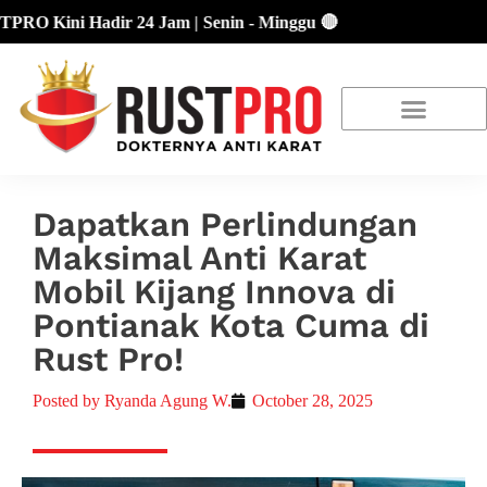
Kini Hadir 24 Jam | Senin - Minggu 🔴
About Us
Our Location
Promo Terbaru
Dapatkan Perlindungan
Maksimal Anti Karat
Mobil Kijang Innova di
Pontianak Kota Cuma di
Rust Pro!
Posted by
Ryanda Agung W.
October 28, 2025