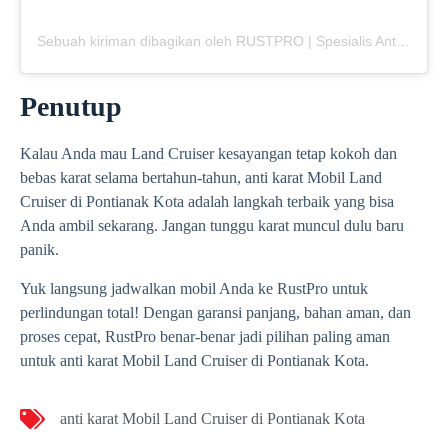
Sebuah kiriman dibagikan oleh RUSTPRO | Spesialis Anti Karat Mobil (@rustpro_indonesia)
Penutup
Kalau Anda mau Land Cruiser kesayangan tetap kokoh dan
bebas karat selama bertahun-tahun, anti karat Mobil Land
Cruiser di Pontianak Kota adalah langkah terbaik yang bisa
Anda ambil sekarang. Jangan tunggu karat muncul dulu baru
panik.
Yuk langsung jadwalkan mobil Anda ke RustPro untuk
perlindungan total! Dengan garansi panjang, bahan aman, dan
proses cepat, RustPro benar-benar jadi pilihan paling aman
untuk anti karat Mobil Land Cruiser di Pontianak Kota.
anti karat Mobil Land Cruiser di Pontianak Kota