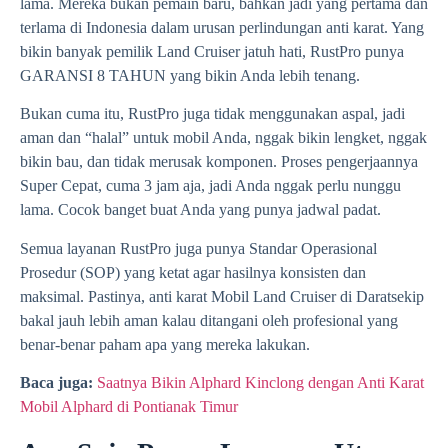
lama. Mereka bukan pemain baru, bahkan jadi yang pertama dan
terlama di Indonesia dalam urusan perlindungan anti karat. Yang
bikin banyak pemilik Land Cruiser jatuh hati, RustPro punya
GARANSI 8 TAHUN yang bikin Anda lebih tenang.
Bukan cuma itu, RustPro juga tidak menggunakan aspal, jadi
aman dan “halal” untuk mobil Anda, nggak bikin lengket, nggak
bikin bau, dan tidak merusak komponen. Proses pengerjaannya
Super Cepat, cuma 3 jam aja, jadi Anda nggak perlu nunggu
lama. Cocok banget buat Anda yang punya jadwal padat.
Semua layanan RustPro juga punya Standar Operasional
Prosedur (SOP) yang ketat agar hasilnya konsisten dan
maksimal. Pastinya, anti karat Mobil Land Cruiser di Daratsekip
bakal jauh lebih aman kalau ditangani oleh profesional yang
benar-benar paham apa yang mereka lakukan.
Baca juga:
Saatnya Bikin Alphard Kinclong dengan Anti Karat
Mobil Alphard di Pontianak Timur