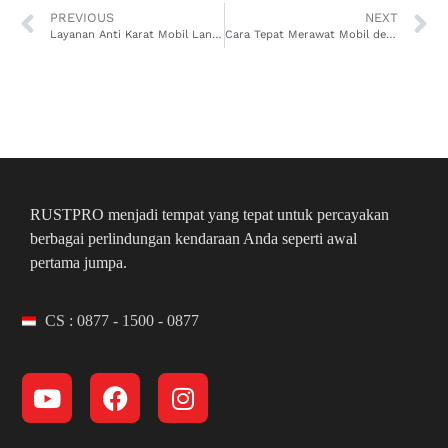
PREVIOUS
NEXT
Layanan Anti Karat Mobil Land Cruiser di Sungaijawi Dalam dengan Perawatan Maksimal
Cara Tepat Merawat Mobil dengan Jasa Anti Karat Mobil Land Cruiser di Sungaibangkong
RUSTPRO menjadi tempat yang tepat untuk percayakan
berbagai perlindungan kendaraan Anda seperti awal
pertama jumpa.
CS : 0877 - 1500 - 0877