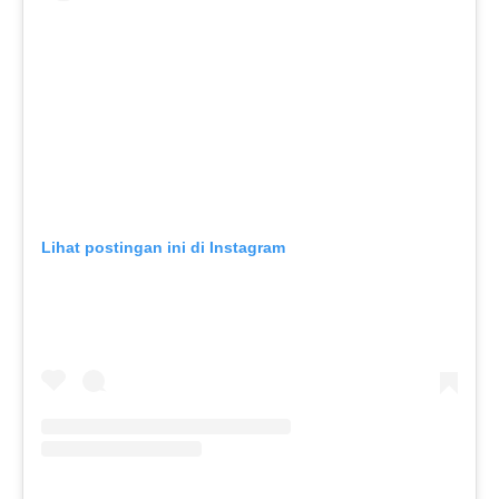
Lihat postingan ini di Instagram