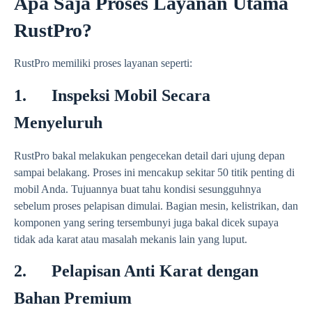
Apa Saja Proses Layanan Utama
RustPro?
RustPro memiliki proses layanan seperti:
1. Inspeksi Mobil Secara
Menyeluruh
RustPro bakal melakukan pengecekan detail dari ujung depan
sampai belakang. Proses ini mencakup sekitar 50 titik penting di
mobil Anda. Tujuannya buat tahu kondisi sesungguhnya
sebelum proses pelapisan dimulai. Bagian mesin, kelistrikan, dan
komponen yang sering tersembunyi juga bakal dicek supaya
tidak ada karat atau masalah mekanis lain yang luput.
2. Pelapisan Anti Karat dengan
Bahan Premium