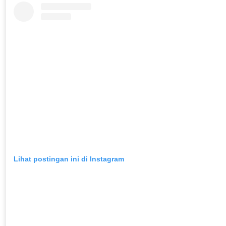
Lihat postingan ini di Instagram