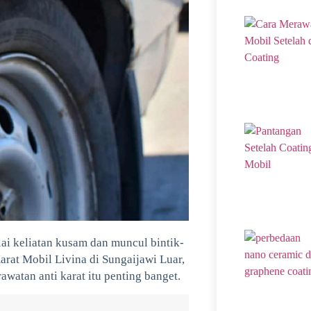
ai keliatan kusam dan muncul bintik-
Karat Mobil Livina di Sungaijawi Luar,
watan anti karat itu penting banget.