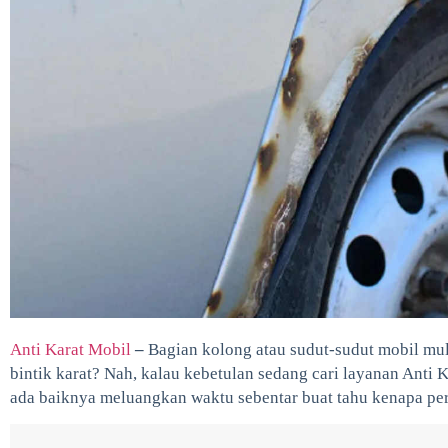
Anti Karat Mobil
–
Bagian kolong atau sudut-sudut mobil mul
bintik karat? Nah, kalau kebetulan sedang cari layanan Anti 
ada baiknya meluangkan waktu sebentar buat tahu kenapa pera