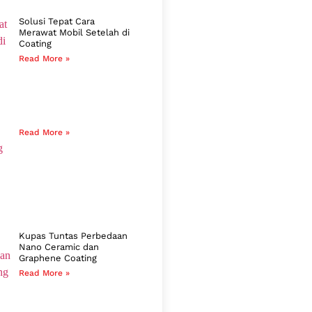
Solusi Tepat Cara
Merawat Mobil Setelah di
Coating
Read More »
Read More »
Kupas Tuntas Perbedaan
Nano Ceramic dan
Graphene Coating
Read More »