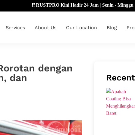
❗❗ RUSTPRO Kini Hadir 24 Jam | Senin - Minggu 🔴
Services
About Us
Our Location
Blog
Pro
 Rorotan dengan
n, dan
Recent