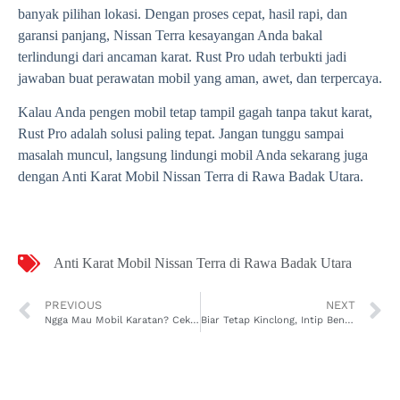
banyak pilihan lokasi. Dengan proses cepat, hasil rapi, dan
garansi panjang, Nissan Terra kesayangan Anda bakal
terlindungi dari ancaman karat. Rust Pro udah terbukti jadi
jawaban buat perawatan mobil yang aman, awet, dan terpercaya.
Kalau Anda pengen mobil tetap tampil gagah tanpa takut karat,
Rust Pro adalah solusi paling tepat. Jangan tunggu sampai
masalah muncul, langsung lindungi mobil Anda sekarang juga
dengan Anti Karat Mobil Nissan Terra di Rawa Badak Utara.
Anti Karat Mobil Nissan Terra di Rawa Badak Utara
PREVIOUS
NEXT
Ngga Mau Mobil Karatan? Cek Bengkel Anti Karat Mobil Nissan Terra di Koja Ini!
Biar Tetap Kinclong, Intip Bengkel Anti Karat Mobil Nissan Terra di Ancol yang Super Cepat Ini!