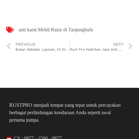
anti karat Mobil Raize di Tanjunghulu
PREVIOUS
NEXT
Bukan Sekadar Lapisan, Ini Dia Alasan Kenapa Jasa Anti Karat Mobil Raize di Paritmayor dari Rust Pro Wajib Dicoba!
Rust Pro Hadirkan Jasa Anti Karat Mobil Raize di Pontianak Utara, Mobil Awet dan Nilai Jual Tetap Tinggi
RUSTPRO menjadi tempat yang tepat untuk percayakan
berbagai perlindungan kendaraan Anda seperti awal
pertama jumpa.
CS : 0877 - 1500 - 0877