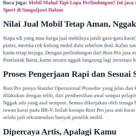
Baca juga:
Mobil Mahal Tapi Lupa Perlindungan? Ini jasa 
Sport di Sungaijawi Dalam
Nilai Jual Mobil Tetap Aman, Nggak
Siapa sih yang mau harga jual mobilnya jatuh gara-gara kar
pinter, mereka cek kolong mobil dulu sebelum deal. Kalau sasi
kamu tetap terjaga. Dengan perlindungan dari Rust Pro jasa a
Pontianak Barat, kamu secara nggak langsung lagi investasi 
Proses Pengerjaan Rapi dan Sesuai
Rust Pro punya Standar Operasional Prosedur yang jelas dan k
dilakukan dengan teliti, dari pembersihan awal sampai pelapi
Nggak ada yang asal semprot. Semua dikerjakan oleh tenaga 
rawan karat pada BR-V. Inilah kenapa Rust Pro jasa anti kara
selalu jadi rekomendasi banyak pemilik mobil.
Dipercaya Artis, Apalagi Kamu