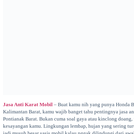
Jasa Anti Karat Mobil
– Buat kamu nih yang punya Honda BR
Kalimantan Barat, kamu wajib banget tahu pentingnya jasa an
Pontianak Barat. Bukan cuma soal gaya atau kinclong doang, 
kesayangan kamu. Lingkungan lembap, hujan yang sering turun
jadi musuh besar sasis mobil kalau nggak dilindungi dari awal.