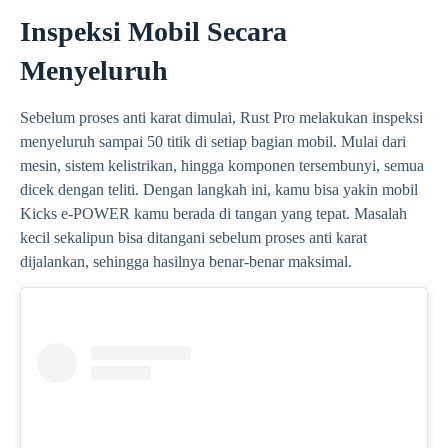
Inspeksi Mobil Secara
Menyeluruh
Sebelum proses anti karat dimulai, Rust Pro melakukan inspeksi
menyeluruh sampai 50 titik di setiap bagian mobil. Mulai dari
mesin, sistem kelistrikan, hingga komponen tersembunyi, semua
dicek dengan teliti. Dengan langkah ini, kamu bisa yakin mobil
Kicks e-POWER kamu berada di tangan yang tepat. Masalah
kecil sekalipun bisa ditangani sebelum proses anti karat
dijalankan, sehingga hasilnya benar-benar maksimal.