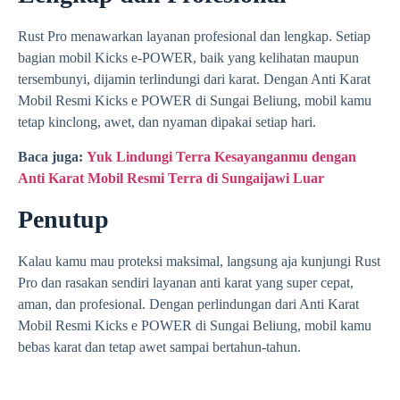
Rust Pro menawarkan layanan profesional dan lengkap. Setiap
bagian mobil Kicks e-POWER, baik yang kelihatan maupun
tersembunyi, dijamin terlindungi dari karat. Dengan Anti Karat
Mobil Resmi Kicks e POWER di Sungai Beliung, mobil kamu
tetap kinclong, awet, dan nyaman dipakai setiap hari.
Baca juga:
Yuk Lindungi Terra Kesayanganmu dengan
Anti Karat Mobil Resmi Terra di Sungaijawi Luar
Penutup
Kalau kamu mau proteksi maksimal, langsung aja kunjungi Rust
Pro dan rasakan sendiri layanan anti karat yang super cepat,
aman, dan profesional. Dengan perlindungan dari Anti Karat
Mobil Resmi Kicks e POWER di Sungai Beliung, mobil kamu
bebas karat dan tetap awet sampai bertahun-tahun.