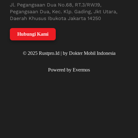
Jl. Pegangsaan Dua No.68, RT.3/RW.19,
Pegangsaan Dua, Kec. Klp. Gading, Jkt Utara,
Daerah Khusus Ibukota Jakarta 14250
Hubungi Kami
© 2025 Rustpro.Id | by Dokter Mobil Indonesia
Powered by Evermos