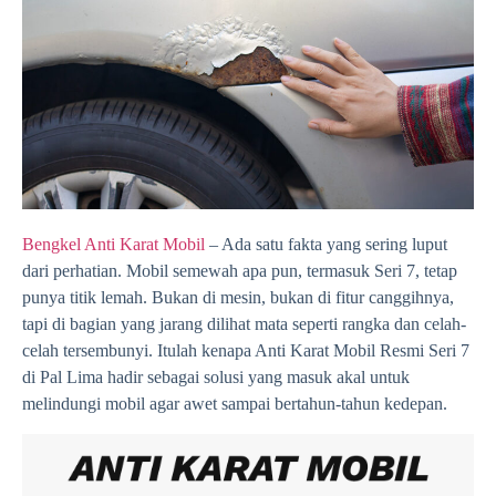
Bengkel Anti Karat Mobil
– Ada satu fakta yang sering luput
dari perhatian. Mobil semewah apa pun, termasuk Seri 7, tetap
punya titik lemah. Bukan di mesin, bukan di fitur canggihnya,
tapi di bagian yang jarang dilihat mata seperti rangka dan celah-
celah tersembunyi. Itulah kenapa Anti Karat Mobil Resmi Seri 7
di Pal Lima hadir sebagai solusi yang masuk akal untuk
melindungi mobil agar awet sampai bertahun-tahun kedepan.