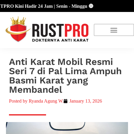
O Kini Hadir 24 Jam | Senin - Minggu 🔴
About Us
Our Location
Promo Terbaru
Anti Karat Mobil Resmi
Seri 7 di Pal Lima Ampuh
Basmi Karat yang
Membandel
Posted by
Ryanda Agung W.
January 13, 2026