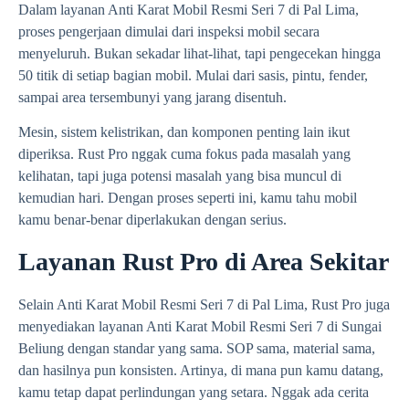
Dalam layanan Anti Karat Mobil Resmi Seri 7 di Pal Lima,
proses pengerjaan dimulai dari inspeksi mobil secara
menyeluruh. Bukan sekadar lihat-lihat, tapi pengecekan hingga
50 titik di setiap bagian mobil. Mulai dari sasis, pintu, fender,
sampai area tersembunyi yang jarang disentuh.
Mesin, sistem kelistrikan, dan komponen penting lain ikut
diperiksa. Rust Pro nggak cuma fokus pada masalah yang
kelihatan, tapi juga potensi masalah yang bisa muncul di
kemudian hari. Dengan proses seperti ini, kamu tahu mobil
kamu benar-benar diperlakukan dengan serius.
Layanan Rust Pro di Area Sekitar
Selain Anti Karat Mobil Resmi Seri 7 di Pal Lima, Rust Pro juga
menyediakan layanan Anti Karat Mobil Resmi Seri 7 di Sungai
Beliung dengan standar yang sama. SOP sama, material sama,
dan hasilnya pun konsisten. Artinya, di mana pun kamu datang,
kamu tetap dapat perlindungan yang setara. Nggak ada cerita