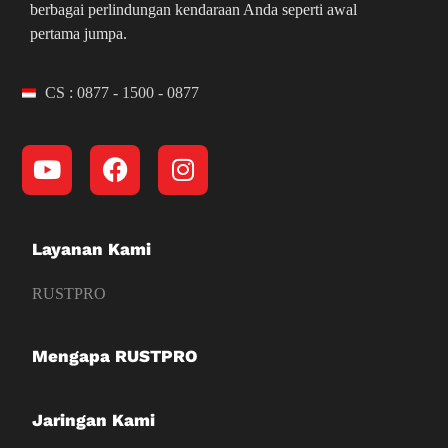
berbagai perlindungan kendaraan Anda seperti awal
pertama jumpa.
CS : 0877 - 1500 - 0877
Layanan Kami
RUSTPRO
Mengapa RUSTPRO
Jaringan Kami