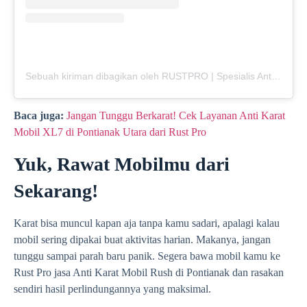
Sebuah kiriman dibagikan oleh RUSTPRO | Spesialis Anti Karat Mobil (@rustpro_indonesia)
Baca juga:
Jangan Tunggu Berkarat! Cek Layanan Anti Karat
Mobil XL7 di Pontianak Utara dari Rust Pro
Yuk, Rawat Mobilmu dari
Sekarang!
Karat bisa muncul kapan aja tanpa kamu sadari, apalagi kalau
mobil sering dipakai buat aktivitas harian. Makanya, jangan
tunggu sampai parah baru panik. Segera bawa mobil kamu ke
Rust Pro jasa Anti Karat Mobil Rush di Pontianak dan rasakan
sendiri hasil perlindungannya yang maksimal.