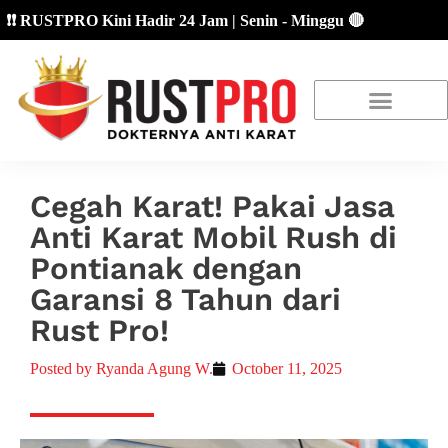
USTPRO Kini Hadir 24 Jam | Senin - Minggu 🔴
About Us
Our Location
Promo Terbaru
Cegah Karat! Pakai Jasa
Anti Karat Mobil Rush di
Pontianak dengan
Garansi 8 Tahun dari
Rust Pro!
Posted by
Ryanda Agung W.
October 11, 2025