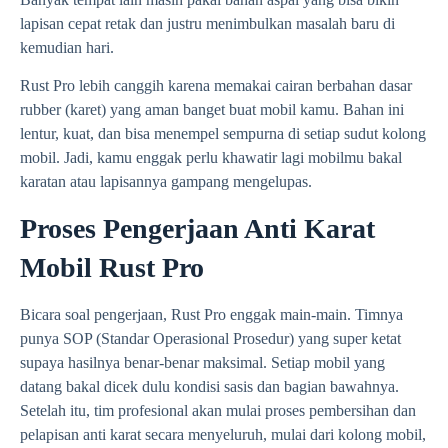
lapisan cepat retak dan justru menimbulkan masalah baru di
kemudian hari.
Rust Pro lebih canggih karena memakai cairan berbahan dasar
rubber (karet) yang aman banget buat mobil kamu. Bahan ini
lentur, kuat, dan bisa menempel sempurna di setiap sudut kolong
mobil. Jadi, kamu enggak perlu khawatir lagi mobilmu bakal
karatan atau lapisannya gampang mengelupas.
Proses Pengerjaan Anti Karat
Mobil Rust Pro
Bicara soal pengerjaan, Rust Pro enggak main-main. Timnya
punya SOP (Standar Operasional Prosedur) yang super ketat
supaya hasilnya benar-benar maksimal. Setiap mobil yang
datang bakal dicek dulu kondisi sasis dan bagian bawahnya.
Setelah itu, tim profesional akan mulai proses pembersihan dan
pelapisan anti karat secara menyeluruh, mulai dari kolong mobil,