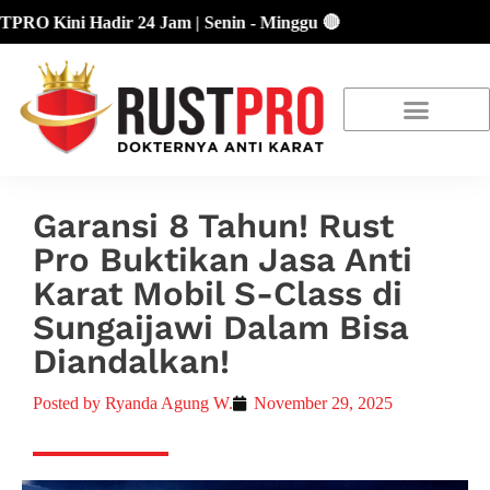
O Kini Hadir 24 Jam | Senin - Minggu 🔴
About Us
Our Location
Promo Terbaru
Garansi 8 Tahun! Rust
Pro Buktikan Jasa Anti
Karat Mobil S-Class di
Sungaijawi Dalam Bisa
Diandalkan!
Posted by
Ryanda Agung W.
November 29, 2025