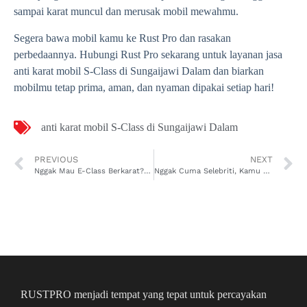
sampai karat muncul dan merusak mobil mewahmu.
Segera bawa mobil kamu ke Rust Pro dan rasakan
perbedaannya. Hubungi Rust Pro sekarang untuk layanan jasa
anti karat mobil S-Class di Sungaijawi Dalam dan biarkan
mobilmu tetap prima, aman, dan nyaman dipakai setiap hari!
anti karat mobil S-Class di Sungaijawi Dalam
PREVIOUS
NEXT
Nggak Mau E-Class Berkarat? Anti Karat Mobil E-Class di Sungaijawi Luar Ini Wajib Dicoba!
Nggak Cuma Selebriti, Kamu Juga Bisa Pakai Jasa Rust Pro Anti Karat Mobil EQE di Sungai Beliung!
RUSTPRO menjadi tempat yang tepat untuk percayakan