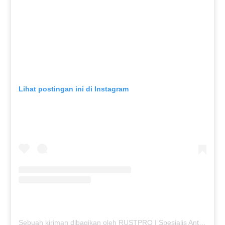
Lihat postingan ini di Instagram
Sebuah kiriman dibagikan oleh RUSTPRO | Spesialis Anti Karat Mobil (@rustpro_indonesia)