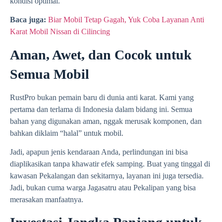
kondisi optimal.
Baca juga:
Biar Mobil Tetap Gagah, Yuk Coba Layanan Anti
Karat Mobil Nissan di Cilincing
Aman, Awet, dan Cocok untuk
Semua Mobil
RustPro bukan pemain baru di dunia anti karat. Kami yang
pertama dan terlama di Indonesia dalam bidang ini. Semua
bahan yang digunakan aman, nggak merusak komponen, dan
bahkan diklaim “halal” untuk mobil.
Jadi, apapun jenis kendaraan Anda, perlindungan ini bisa
diaplikasikan tanpa khawatir efek samping. Buat yang tinggal di
kawasan Pekalangan dan sekitarnya, layanan ini juga tersedia.
Jadi, bukan cuma warga Jagasatru atau Pekalipan yang bisa
merasakan manfaatnya.