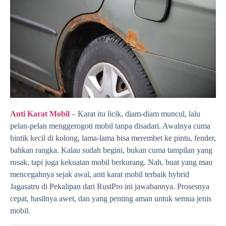
Anti Karat Mobil
– Karat itu licik, diam-diam muncul, lalu
pelan-pelan menggerogoti mobil tanpa disadari. Awalnya cuma
bintik kecil di kolong, lama-lama bisa merembet ke pintu, fender,
bahkan rangka. Kalau sudah begini, bukan cuma tampilan yang
rusak, tapi juga kekuatan mobil berkurang. Nah, buat yang mau
mencegahnya sejak awal, anti karat mobil terbaik hybrid
Jagasatru di Pekalipan dari RustPro ini jawabannya. Prosesnya
cepat, hasilnya awet, dan yang penting aman untuk semua jenis
mobil.