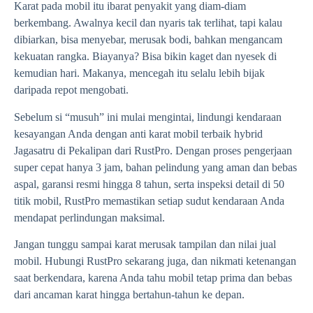
Karat pada mobil itu ibarat penyakit yang diam-diam
berkembang. Awalnya kecil dan nyaris tak terlihat, tapi kalau
dibiarkan, bisa menyebar, merusak bodi, bahkan mengancam
kekuatan rangka. Biayanya? Bisa bikin kaget dan nyesek di
kemudian hari. Makanya, mencegah itu selalu lebih bijak
daripada repot mengobati.
Sebelum si “musuh” ini mulai mengintai, lindungi kendaraan
kesayangan Anda dengan anti karat mobil terbaik hybrid
Jagasatru di Pekalipan dari RustPro. Dengan proses pengerjaan
super cepat hanya 3 jam, bahan pelindung yang aman dan bebas
aspal, garansi resmi hingga 8 tahun, serta inspeksi detail di 50
titik mobil, RustPro memastikan setiap sudut kendaraan Anda
mendapat perlindungan maksimal.
Jangan tunggu sampai karat merusak tampilan dan nilai jual
mobil. Hubungi RustPro sekarang juga, dan nikmati ketenangan
saat berkendara, karena Anda tahu mobil tetap prima dan bebas
dari ancaman karat hingga bertahun-tahun ke depan.