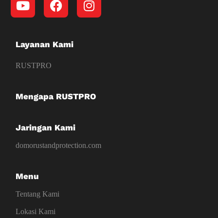
Layanan Kami
RUSTPRO
Mengapa RUSTPRO
Jaringan Kami
domorustandprotection.com
Menu
Tentang Kami
Lokasi Kami