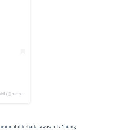
Sebuah kiriman dibagikan oleh RUSTPRO | Spesialis Anti Karat Mobil (@rustpro_indonesia)
arat mobil terbaik kawasan La’latang