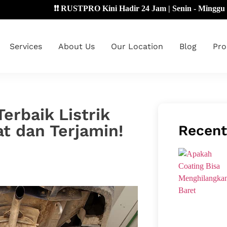
❗❗ RUSTPRO Kini Hadir 24 Jam | Senin - Minggu 🔴
Services
About Us
Our Location
Blog
Pro
Terbaik Listrik
at dan Terjamin!
Recent