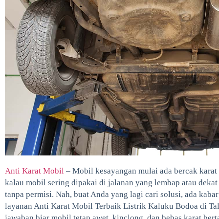
Anti Karat Mobil
– Mobil kesayangan mulai ada bercak karat 
kalau mobil sering dipakai di jalanan yang lembap atau dekat
tanpa permisi. Nah, buat Anda yang lagi cari solusi, ada kaba
layanan Anti Karat Mobil Terbaik Listrik Kaluku Bodoa di Tall
jawaban biar mobil tetap awet, kinclong, dan bebas karat ber