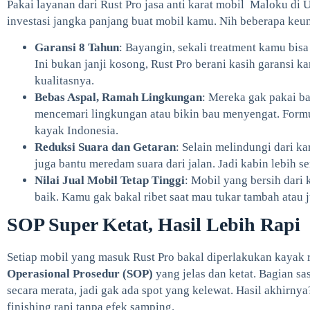
Pakai layanan dari Rust Pro jasa anti karat mobil Maloku di
investasi jangka panjang buat mobil kamu. Nih beberapa keu
Garansi 8 Tahun
: Bayangin, sekali treatment kamu bis
Ini bukan janji kosong, Rust Pro berani kasih garansi 
kualitasnya.
Bebas Aspal, Ramah Lingkungan
: Mereka gak pakai ba
mencemari lingkungan atau bikin bau menyengat. Formu
kayak Indonesia.
Reduksi Suara dan Getaran
: Selain melindungi dari kar
juga bantu meredam suara dari jalan. Jadi kabin lebih 
Nilai Jual Mobil Tetap Tinggi
: Mobil yang bersih dari k
baik. Kamu gak bakal ribet saat mau tukar tambah atau 
SOP Super Ketat, Hasil Lebih Rapi
Setiap mobil yang masuk Rust Pro bakal diperlakukan kayak
Operasional Prosedur (SOP)
yang jelas dan ketat. Bagian sas
secara merata, jadi gak ada spot yang kelewat. Hasil akhirn
finishing rapi tanpa efek samping.