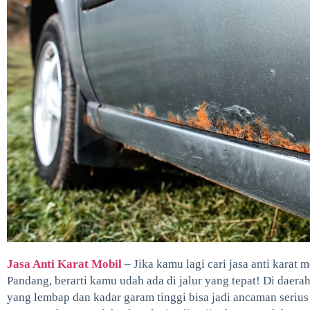
Jasa Anti Karat Mobil
– Jika kamu lagi cari jasa anti karat
Pandang, berarti kamu udah ada di jalur yang tepat! Di daera
yang lembap dan kadar garam tinggi bisa jadi ancaman serius