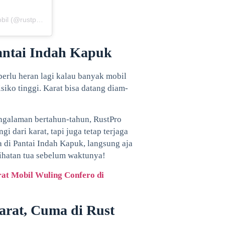
Sebuah kiriman dibagikan oleh RUSTPRO | Spesialis Anti Karat Mobil (@rustpro_indonesia)
Pantai Indah Kapuk
erlu heran lagi kalau banyak mobil
siko tinggi. Karat bisa datang diam-
engalaman bertahun-tahun, RustPro
i dari karat, tapi juga tetap terjaga
a di Pantai Indah Kapuk, langsung aja
lihatan tua sebelum waktunya!
rat Mobil Wuling Confero di
arat, Cuma di Rust