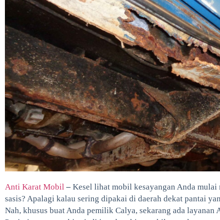
Anti Karat Mobil
–
Kesel lihat mobil kesayangan Anda mulai 
sasis? Apalagi kalau sering dipakai di daerah dekat pantai 
Nah, khusus buat Anda pemilik Calya, sekarang ada layanan A