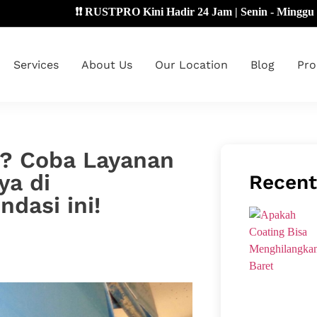
❗❗ RUSTPRO Kini Hadir 24 Jam | Senin - Minggu 🔴
Services
About Us
Our Location
Blog
Pro
t? Coba Layanan
ya di
Recent
dasi ini!