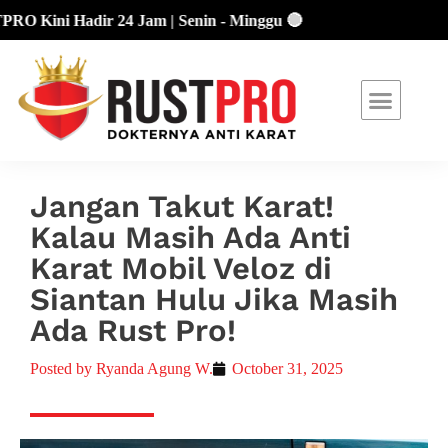
ini Hadir 24 Jam | Senin - Minggu 🔴
About Us
Our Location
Promo Terbaru
Jangan Takut Karat!
Kalau Masih Ada Anti
Karat Mobil Veloz di
Siantan Hulu Jika Masih
Ada Rust Pro!
Posted by
Ryanda Agung W.
October 31, 2025