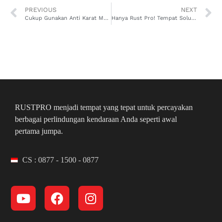
PREVIOUS
NEXT
Cukup Gunakan Anti Karat Mobil Veloz di Bansir Darat, Biar Mobil Kinclong Terus, Bebas Karat Selamanya!
Hanya Rust Pro! Tempat Solusi Anti Karat Mobil Innova di Pontianak Barat Terbaik!
RUSTPRO menjadi tempat yang tepat untuk percayakan
berbagai perlindungan kendaraan Anda seperti awal
pertama jumpa.
CS : 0877 - 1500 - 0877