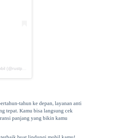
Sebuah kiriman dibagikan oleh RUSTPRO | Spesialis Anti Karat Mobil (@rustpro_indonesia)
ertahun-tahun ke depan, layanan anti
ing tepat. Kamu bisa langsung cek
aransi panjang yang bikin kamu
 terbaik buat lindungi mobil kamu!