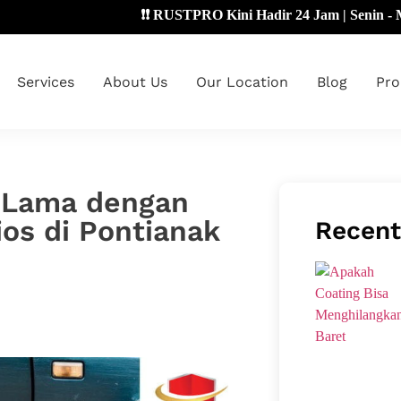
❗❗ RUSTPRO Kini Hadir 24 Jam | Senin - Minggu 🔴
Services
About Us
Our Location
Blog
Pro
n Lama dengan
ios di Pontianak
Recent