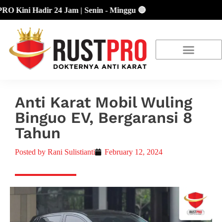
i Hadir 24 Jam | Senin - Minggu 🔴
About Us
Our Location
Promo Terbaru
Anti Karat Mobil Wuling
Binguo EV, Bergaransi 8
Tahun
Posted by
Rani Sulistianti
February 12, 2024