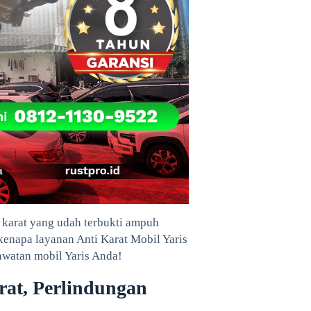
i karat yang udah terbukti ampuh
 kenapa layanan Anti Karat Mobil Yaris
rawatan mobil Yaris Anda!
rat, Perlindungan