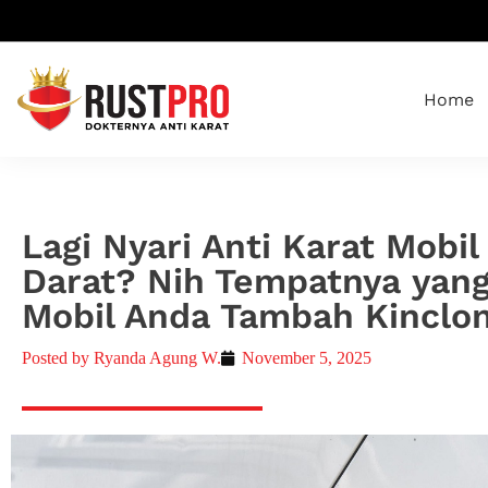
Home
Lagi Nyari Anti Karat Mobil 
Darat? Nih Tempatnya yang
Mobil Anda Tambah Kinclon
Posted by
Ryanda Agung W.
November 5, 2025