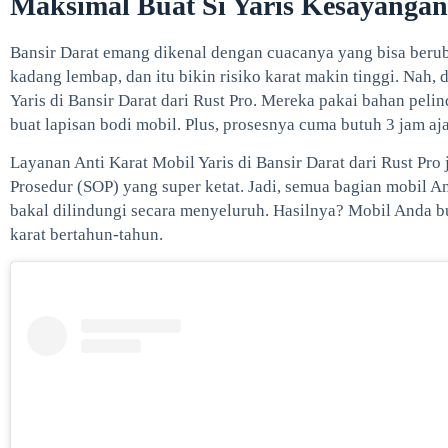
Maksimal Buat Si Yaris Kesayangan
Bansir Darat emang dikenal dengan cuacanya yang bisa beru
kadang lembap, dan itu bikin risiko karat makin tinggi. Nah, 
Yaris di Bansir Darat dari Rust Pro. Mereka pakai bahan peli
buat lapisan bodi mobil. Plus, prosesnya cuma butuh 3 jam aja
Layanan Anti Karat Mobil Yaris di Bansir Darat dari Rust Pro
Prosedur (SOP) yang super ketat. Jadi, semua bagian mobil And
bakal dilindungi secara menyeluruh. Hasilnya? Mobil Anda b
karat bertahun-tahun.