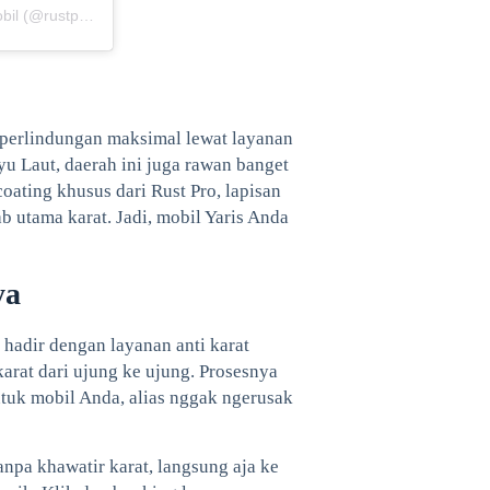
Sebuah kiriman dibagikan oleh RUSTPRO | Spesialis Anti Karat Mobil (@rustpro_indonesia)
h perlindungan maksimal lewat layanan
yu Laut, daerah ini juga rawan banget
oating khusus dari Rust Pro, lapisan
b utama karat. Jadi, mobil Yaris Anda
ya
 hadir dengan layanan anti karat
karat dari ujung ke ujung. Prosesnya
ntuk mobil Anda, alias nggak ngerusak
npa khawatir karat, langsung aja ke