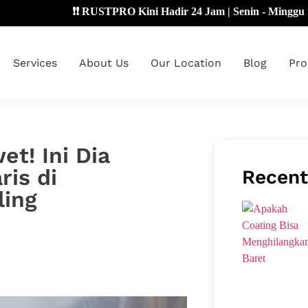
❗❗ RUSTPRO Kini Hadir 24 Jam | Senin - Minggu 🔴
Services
About Us
Our Location
Blog
Pro
t! Ini Dia
ris di
Recent
ling