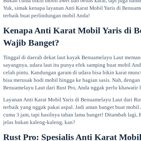
Bukan cuma bikin mobil awet dan bebas karat, tapi juga namb
Yuk, simak kenapa layanan Anti Karat Mobil Yaris di Benuamel
terbaik buat perlindungan mobil Anda!
Kenapa Anti Karat Mobil Yaris di 
Wajib Banget?
Tinggal di daerah dekat laut kayak Benuamelayu Laut memang
sayangnya, udara laut itu punya efek samping buat mobil And
celah pintu. Kandungan garam di udara bisa bikin karat muncu
bisa merusak bodi mobil hingga ke bagian sasis. Nah, dengan 
Benuamelayu Laut dari Rust Pro, Anda nggak perlu khawatir l
Layanan Anti Karat Mobil Yaris di Benuamelayu Laut dari Ru
terbaik yang nggak pakai aspal. Jadi aman banget buat mobil 
cuma 3 jam, tapi hasilnya tahan lama banget! Ditambah lagi, R
jelas bukan kaleng-kaleng, kan?
Rust Pro: Spesialis Anti Karat Mob