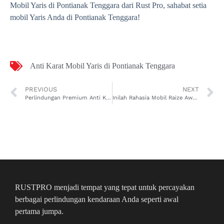
Mobil Yaris di Pontianak Tenggara dari Rust Pro, sahabat setia
mobil Yaris Anda di Pontianak Tenggara!
Anti Karat Mobil Yaris di Pontianak Tenggara
PREVIOUS
NEXT
Perlindungan Premium Anti Karat Mobil Raize di Pontianak Timur untuk Kendaraan Kesayangan Anda
Inilah Rahasia Mobil Raize Awet dan Tahan Lama! Dengan Anti Karat Mobil Raize di Paritmayor dari Rust Pro
RUSTPRO menjadi tempat yang tepat untuk percayakan
berbagai perlindungan kendaraan Anda seperti awal
pertama jumpa.