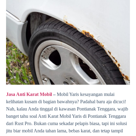
Jasa Anti Karat Mobil
–
Mobil Yaris kesayangan mulai
kelihatan kusam di bagian bawahnya? Padahal baru aja dicuci!
Nah, kalau Anda tinggal di kawasan Pontianak Tenggara, wajib
banget tahu soal Anti Karat Mobil Yaris di Pontianak Tenggara
dari Rust Pro. Bukan cuma sekadar pelapis biasa, tapi ini solusi
jitu biar mobil Anda tahan lama, bebas karat, dan tetap tampil