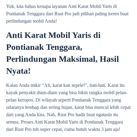
Yuk, kita bahas kenapa layanan Anti Karat Mobil Yaris di
Pontianak Tenggara dari Rust Pro jadi pilihan paling keren buat
perlindungan mobil Anda!
Anti Karat Mobil Yaris di
Pontianak Tenggara,
Perlindungan Maksimal, Hasil
Nyata!
Kalau Anda mikir “Ah, karat kan sepele!”, hati-hati. Karat itu
kayak penyakit diam-diam yang bisa bikin rangka mobil pelan-
pelan keropos. Di wilayah seperti Pontianak Tenggara yang
udaranya lembap dan sering hujan, karat bisa muncul lebih cepat
dari yang Anda kira. Nah, Rust Pro hadir buat ngatasin itu
semua. Proses Anti Karat Mobil Yaris di Pontianak Tenggara
dari Rust Pro tuh super cepat, cuma butuh waktu 3 jam aja!