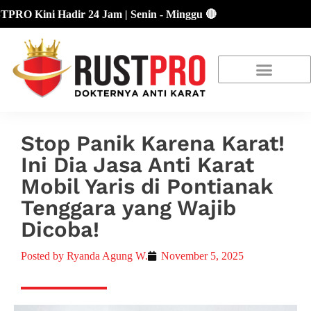
Kini Hadir 24 Jam | Senin - Minggu 🔴
About Us
Our Location
Promo Terbaru
Stop Panik Karena Karat!
Ini Dia Jasa Anti Karat
Mobil Yaris di Pontianak
Tenggara yang Wajib
Dicoba!
Posted by
Ryanda Agung W.
November 5, 2025