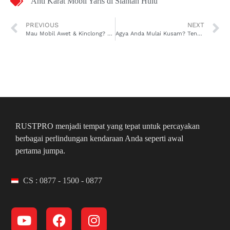
Anti Karat Mobil Yaris di Siantan Hulu
PREVIOUS
NEXT
Mau Mobil Awet & Kinclong? Nih, Rekomendasi Jasa Anti Karat Mobil Yaris di Pontianak Utara yang Terpercaya!
Agya Anda Mulai Kusam? Tenang, Ada Layanan Anti Karat Mobil Agya di Pontianak Barat yang Bikin Kinclong Lagi!
RUSTPRO menjadi tempat yang tepat untuk percayakan
berbagai perlindungan kendaraan Anda seperti awal
pertama jumpa.
CS : 0877 - 1500 - 0877