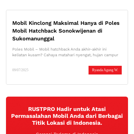
Mobil Kinclong Maksimal Hanya di Poles
Mobil Hatchback Sonokwijenan di
Sukomanunggal
Poles Mobil – Mobil hatchback Anda akhir-akhir ini
keliatan kusam? Cahaya matahari nyengat, hujan campur
09/07/2025
Ryanda Agung W.
RUSTPRO Hadir untuk Atasi
Permasalahan Mobil Anda dari Berbagai
Titik Lokasi di Indonesia.