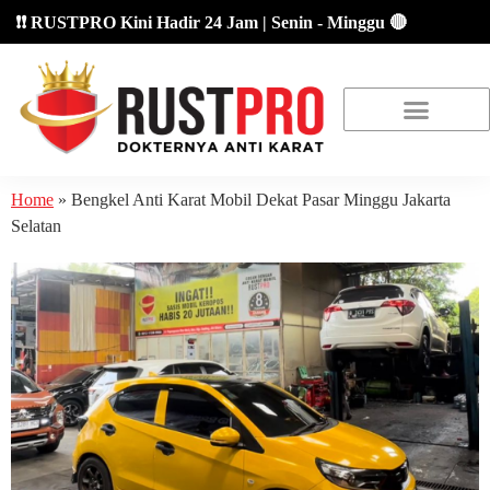
 RUSTPRO Kini Hadir 24 Jam | Senin - Minggu 🔴
About Us
Our Location
Promo Terbaru
Home
»
Bengkel Anti Karat Mobil Dekat Pasar Minggu Jakarta
Selatan