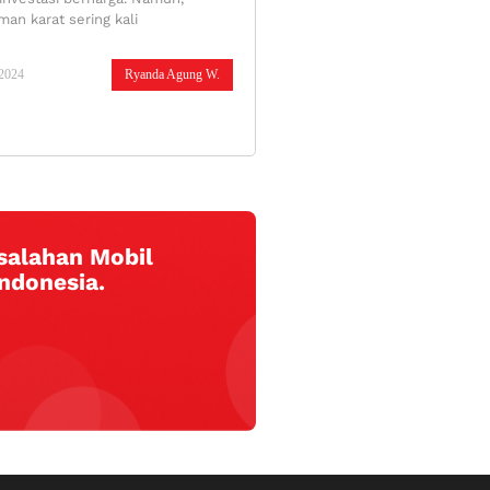
an karat sering kali
/2024
Ryanda Agung W.
salahan Mobil
Indonesia.