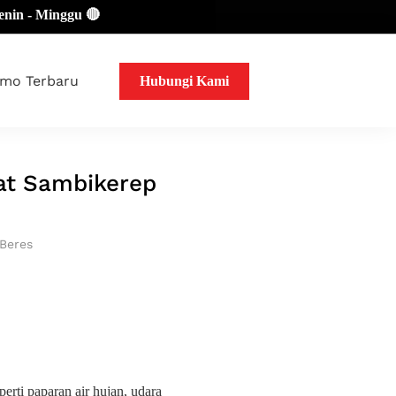
Minggu 🔴
mo Terbaru
Hubungi Kami
kat Sambikerep
 Beres
erti paparan air hujan, udara