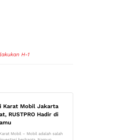
lakukan H-1
i Karat Mobil Jakarta
at, RUSTPRO Hadir di
tamu
Karat Mobil – Mobil adalah salah
 investasi berharga. Namun,