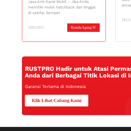
Jasa Anti Karat Mobil – Jika Anda
ancam
memiliki mobil hatchback dan tinggal
di sekitar Semper
19/11
10/01/2025
Ryanda Agung W.
RUSTPRO Hadir untuk Atasi Perma
Anda dari Berbagai Titik Lokasi di 
Garansi Terlama di Indonesia
Klik Lihat Cabang Kami