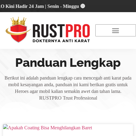
 Hadir 24 Jam | Senin - Minggu 🔴
About Us
Our Location
Promo Terbaru
Panduan Lengkap
Berikut ini adalah panduan lengkap cara mencegah anti karat pada
mobil kesayangan anda, panduan ini kami berikan gratis untuk
Heroes agar mobil kalian semakin awet dan tahan lama.
RUSTPRO Trust Professional