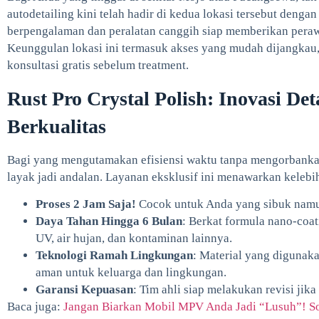
autodetailing kini telah hadir di kedua lokasi tersebut dengan 
berpengalaman dan peralatan canggih siap memberikan pera
Keunggulan lokasi ini termasuk akses yang mudah dijangkau, 
konsultasi gratis sebelum treatment.
Rust Pro Crystal Polish: Inovasi De
Berkualitas
Bagi yang mengutamakan efisiensi waktu tanpa mengorbankan 
layak jadi andalan. Layanan eksklusif ini menawarkan kelebi
Proses 2 Jam Saja!
Cocok untuk Anda yang sibuk namun
Daya Tahan Hingga 6 Bulan
: Berkat formula nano-coat
UV, air hujan, dan kontaminan lainnya.
Teknologi Ramah Lingkungan
: Material yang digunak
aman untuk keluarga dan lingkungan.
Garansi Kepuasan
: Tim ahli siap melakukan revisi jika 
Baca juga:
Jangan Biarkan Mobil MPV Anda Jadi “Lusuh”! So