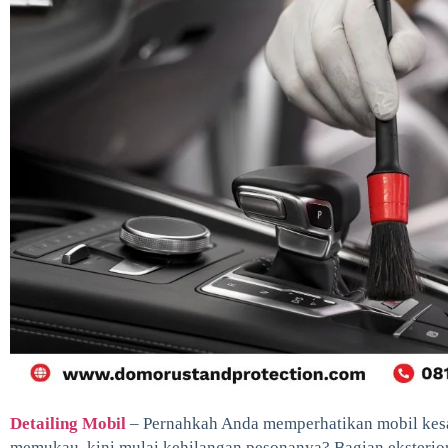
Detailing Mobil
– Pernahkah Anda memperhatikan mobil kesa
memukau, kini mulai kehilangan pesonanya? Bagian eksterior 