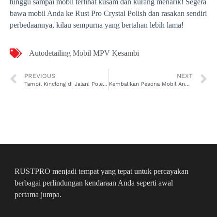
tunggu sampai mobil terlihat kusam dan kurang menarik! Segera
bawa mobil Anda ke Rust Pro Crystal Polish dan rasakan sendiri
perbedaannya, kilau sempurna yang bertahan lebih lama!
Autodetailing Mobil MPV Kesambi
PREVIOUS
NEXT
Tampil Kinclong di Jalan! Poles Mobil MPV Gundih di Bubutan Cuma di Rust Pro Solusinya
Kembalikan Pesona Mobil Anda dengan Autodetailing Mobil MPV Pamulang Barat di Pamulang
RUSTPRO menjadi tempat yang tepat untuk percayakan
berbagai perlindungan kendaraan Anda seperti awal
pertama jumpa.