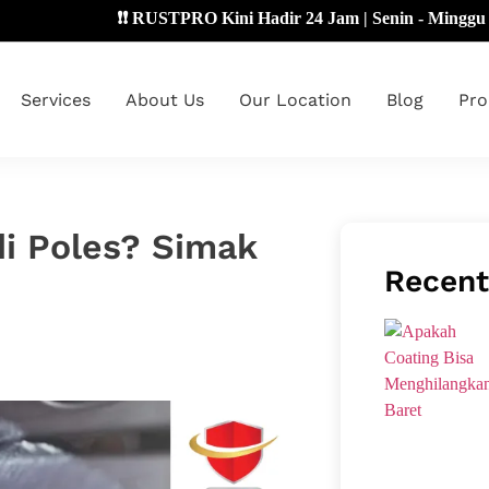
❗❗ RUSTPRO Kini Hadir 24 Jam | Senin - Minggu 🔴
Services
About Us
Our Location
Blog
Pro
i Poles? Simak
Recent