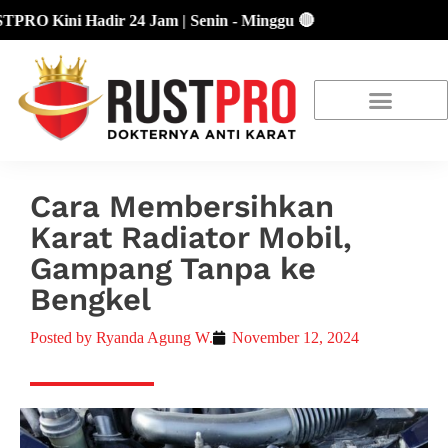
O Kini Hadir 24 Jam | Senin - Minggu 🔴
About Us
Our Location
Promo Terbaru
Cara Membersihkan
Karat Radiator Mobil,
Gampang Tanpa ke
Bengkel
Posted by
Ryanda Agung W.
November 12, 2024