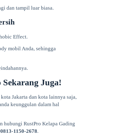
i dan tampil luar biasa.
ersih
obic Effect.
ody mobil Anda, sehingga
keindahannya.
 Sekarang Juga!
kota Jakarta dan kota lainnya saja,
 anda keunggulan dalam hal
kan hubungi RustPro Kelapa Gading
:
0813-1150-2678
.