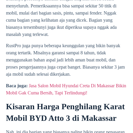
menyeluruh. Pemeriksaannya bisa sampai sekitar 50 titik di
mobil, mulai dari bagian sasis, pintu, sampai fender. Nggak
cuma bagian yang kelihatan aja yang dicek. Bagian yang
biasanya tersembunyi juga ikut diperiksa supaya nggak ada
masalah yang terlewat.
RustPro juga punya beberapa keunggulan yang bikin banyak
orang tertarik. Misalnya garansi sampai 8 tahun, tidak
menggunakan bahan aspal jadi lebih aman buat mobil, dan
proses pengerjaannya juga cepat banget. Biasanya sekitar 3 jam
aja mobil sudah selesai dikerjakan.
Baca juga:
Jasa Salon Mobil Hyundai Creta Di Makassar Bikin
Mobil Gak Cuma Bersih, Tapi Terlindungi!
Kisaran Harga Penghilang Karat
Mobil BYD Atto 3 di Makassar
Nah, ini dia bagian yang biasanya paling bikin orang penasaran,