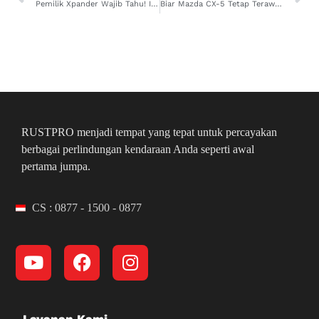
Pemilik Xpander Wajib Tahu! Ini Kisaran Harga Penghilang Karat Mobil Mitsubishi Xpander di Makassar
Biar Mazda CX-5 Tetap Terawat, Ini Kisaran Harga Penghilang Karat Mobil Mazda CX-5 di makassar
RUSTPRO menjadi tempat yang tepat untuk percayakan
berbagai perlindungan kendaraan Anda seperti awal
pertama jumpa.
CS : 0877 - 1500 - 0877