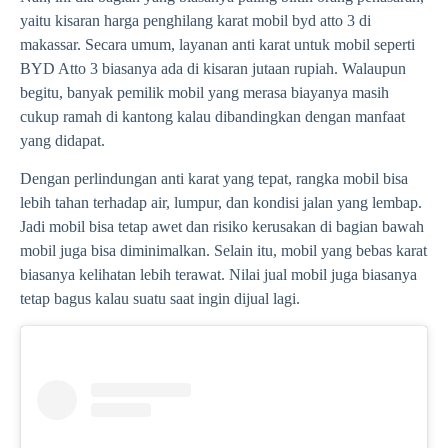
yaitu kisaran harga penghilang karat mobil byd atto 3 di
makassar. Secara umum, layanan anti karat untuk mobil seperti
BYD Atto 3 biasanya ada di kisaran jutaan rupiah. Walaupun
begitu, banyak pemilik mobil yang merasa biayanya masih
cukup ramah di kantong kalau dibandingkan dengan manfaat
yang didapat.
Dengan perlindungan anti karat yang tepat, rangka mobil bisa
lebih tahan terhadap air, lumpur, dan kondisi jalan yang lembap.
Jadi mobil bisa tetap awet dan risiko kerusakan di bagian bawah
mobil juga bisa diminimalkan. Selain itu, mobil yang bebas karat
biasanya kelihatan lebih terawat. Nilai jual mobil juga biasanya
tetap bagus kalau suatu saat ingin dijual lagi.