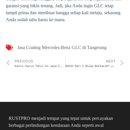
garansi yang bikin tenang. Jadi, jika Anda ingin GLC tetap
tampil prima dan membuat bangga setiap kali melaju, sekarang
Anda sudah tahu harus ke mana.
Jasa Coating Mercedes-Benz GLC di Tangerang
PREVIOUS
NEXT
Kamu Harus Tahu! Ini Jasa Coating Mazda 2 di Kelapa Gading Terpercaya!
BMW Seri 3 Mulai Berkarat? Jasa Penghilang Karat Mobil BMW Seri 3 di Tangerang Ini Solusinya
RUSTPRO menjadi tempat yang tepat untuk percayakan
berbagai perlindungan kendaraan Anda seperti awal