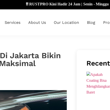
❗❗ RUSTPRO Kini Hadir 24 Jam | Senin - Minggu 🔴
Services
About Us
Our Location
Blog
Pro
Di Jakarta Bikin
 Maksimal
Recent