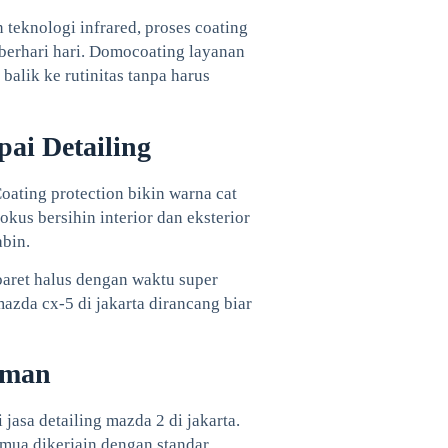
teknologi infrared, proses coating
berhari hari. Domocoating layanan
balik ke rutinitas tanpa harus
ai Detailing
oating protection bikin warna cat
kus bersihin interior dan eksterior
abin.
aret halus dengan waktu super
azda cx-5 di jakarta dirancang biar
Aman
asa detailing mazda 2 di jakarta.
emua dikerjain dengan standar