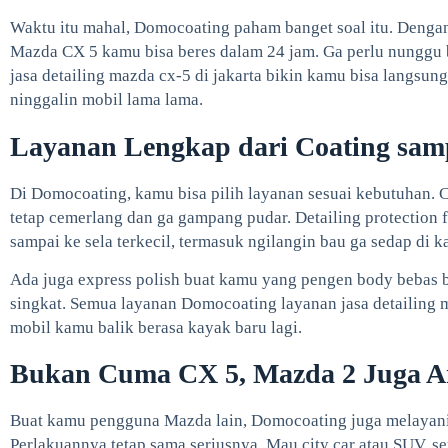
Waktu itu mahal, Domocoating paham banget soal itu. Dengan 
Mazda CX 5 kamu bisa beres dalam 24 jam. Ga perlu nunggu 
jasa detailing mazda cx-5 di jakarta bikin kamu bisa langsung 
ninggalin mobil lama lama.
Layanan Lengkap dari Coating samp
Di Domocoating, kamu bisa pilih layanan sesuai kebutuhan. C
tetap cemerlang dan ga gampang pudar. Detailing protection fo
sampai ke sela terkecil, termasuk ngilangin bau ga sedap di k
Ada juga express polish buat kamu yang pengen body bebas b
singkat. Semua layanan Domocoating layanan jasa detailing m
mobil kamu balik berasa kayak baru lagi.
Bukan Cuma CX 5, Mazda 2 Juga 
Buat kamu pengguna Mazda lain, Domocoating juga melayani j
Perlakuannya tetap sama seriusnya. Mau city car atau SUV, s