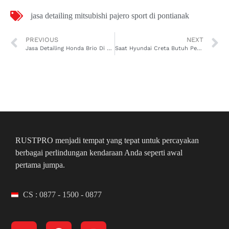
jasa detailing mitsubishi pajero sport di pontianak
PREVIOUS
NEXT
Jasa Detailing Honda Brio Di Pontianak Bikin Brio Kamu Kinclong Parah Sampai Bikin Orang Noleh Dua Kali
Saat Hyundai Creta Butuh Perhatian Lebih, Jasa Detailing Hyundai Creta Di Pontianak Solusinya
RUSTPRO menjadi tempat yang tepat untuk percayakan
berbagai perlindungan kendaraan Anda seperti awal
pertama jumpa.
CS : 0877 - 1500 - 0877