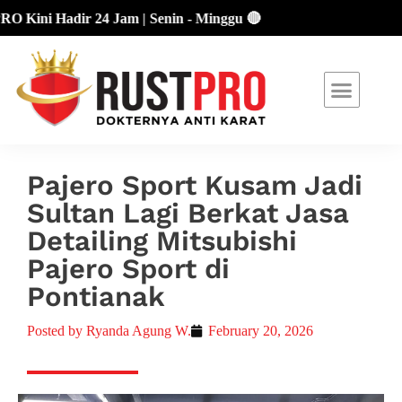
 Hadir 24 Jam | Senin - Minggu 🔴
About Us
Our Location
Promo Terbaru
Pajero Sport Kusam Jadi
Sultan Lagi Berkat Jasa
Detailing Mitsubishi
Pajero Sport di
Pontianak
Posted by
Ryanda Agung W.
February 20, 2026